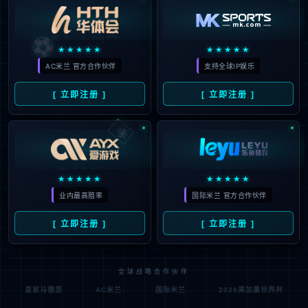
⚽
★★★★★
★★★★★
AC米兰 官方合作伙伴
支持全球IP娱乐
[ 立即注册 ]
[ 立即注册 ]
🃏
★★★★★
★★★★★
业内最高赔率
国际米兰 官方合作伙伴
[ 立即注册 ]
[ 立即注册 ]
全球战略合作伙伴
皇家马德里
AC米兰
国际米兰
2026美加墨世界杯