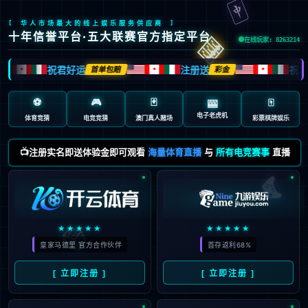
🀄️
[ 华人市场最大的线上娱乐服务供应商 ]
🎰
十年信誉平台·五大联赛官方指定平台
在线玩家: 8263214
祝君好运
注册送
祝君
首单包赔
彩金
🍁
🍁
🍁
⚽
🎮
🃏
🀄️
🎰
电子老虎机
体育竞猜
电竞竞猜
澳门真人赌场
彩票棋牌娱乐
📺注册实名即送体验金即可观看
海量体育直播
与
所有电竞赛事
直播
🎮
🎲
★★★★★
★★★★★
皇家马德里 官方合作伙伴
首存返利68%
[ 立即注册 ]
[ 立即注册 ]